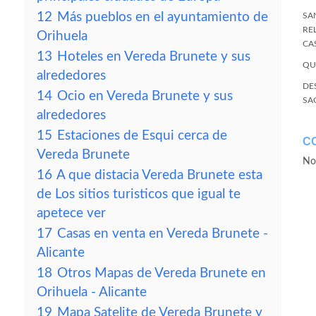
12
Más pueblos en el ayuntamiento de
SA
RE
Orihuela
CA
13
Hoteles en Vereda Brunete y sus
QU
alrededores
DE
14
Ocio en Vereda Brunete y sus
SA
alrededores
15
Estaciones de Esqui cerca de
C
Vereda Brunete
No
16
A que distacia Vereda Brunete esta
de Los sitios turisticos que igual te
apetece ver
17
Casas en venta en Vereda Brunete -
Alicante
18
Otros Mapas de Vereda Brunete en
Orihuela - Alicante
19
Mapa Satelite de Vereda Brunete y