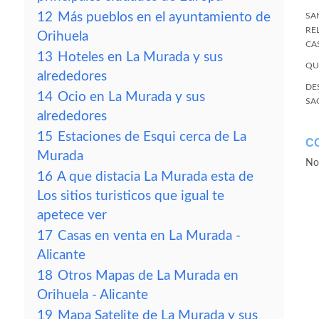
12
Más pueblos en el ayuntamiento de
SA
RE
Orihuela
CA
13
Hoteles en La Murada y sus
QU
alrededores
DE
14
Ocio en La Murada y sus
SA
alrededores
15
Estaciones de Esqui cerca de La
C
Murada
No
16
A que distacia La Murada esta de
Los sitios turisticos que igual te
apetece ver
17
Casas en venta en La Murada -
Alicante
18
Otros Mapas de La Murada en
Orihuela - Alicante
19
Mapa Satelite de La Murada y sus