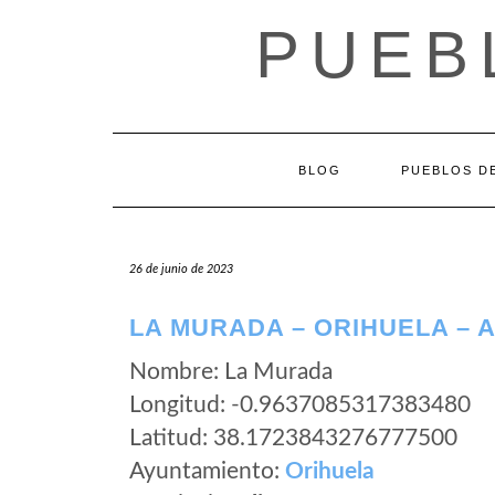
Saltar
PUEB
al
contenido
BLOG
PUEBLOS DE
26 de junio de 2023
LA MURADA – ORIHUELA – 
Nombre: La Murada
Longitud: -0.9637085317383480
Latitud: 38.1723843276777500
Ayuntamiento:
Orihuela