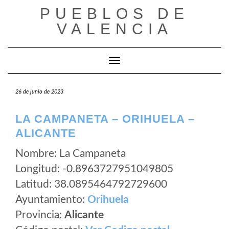
Saltar
PUEBLOS DE
al
VALENCIA
contenido
Cambiar modo de navegación
26 de junio de 2023
LA CAMPANETA – ORIHUELA –
ALICANTE
Nombre: La Campaneta
Longitud: -0.8963727951049805
Latitud: 38.0895464792729600
Ayuntamiento:
Orihuela
Provincia:
Alicante