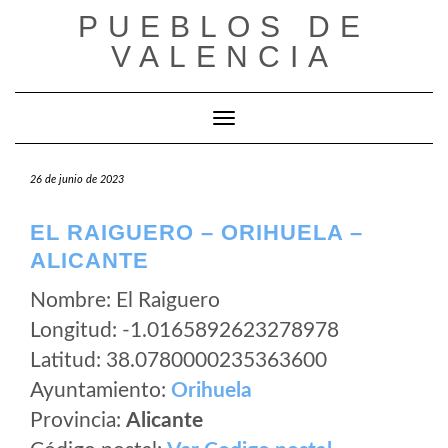
Saltar
PUEBLOS DE
al
VALENCIA
contenido
Cambiar modo de navegación
26 de junio de 2023
EL RAIGUERO – ORIHUELA –
ALICANTE
Nombre: El Raiguero
Longitud: -1.0165892623278978
Latitud: 38.0780000235363600
Ayuntamiento:
Orihuela
Provincia:
Alicante