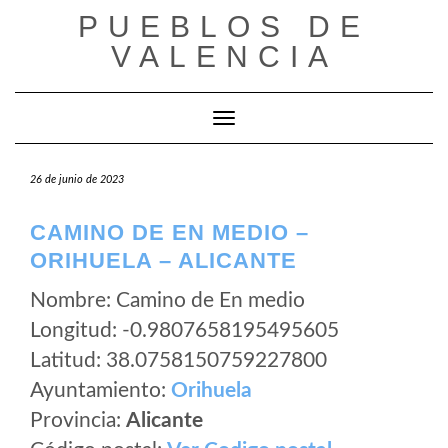
Saltar
PUEBLOS DE
al
VALENCIA
contenido
Cambiar modo de navegación
26 de junio de 2023
CAMINO DE EN MEDIO –
ORIHUELA – ALICANTE
Nombre: Camino de En medio
Longitud: -0.9807658195495605
Latitud: 38.0758150759227800
Ayuntamiento:
Orihuela
Provincia:
Alicante