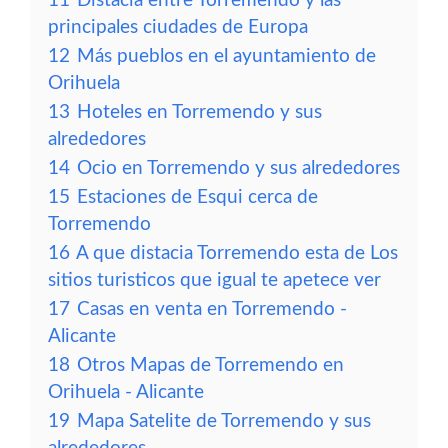
11
Distacia entre Torremendo y las
principales ciudades de Europa
12
Más pueblos en el ayuntamiento de
Orihuela
13
Hoteles en Torremendo y sus
alrededores
14
Ocio en Torremendo y sus alrededores
15
Estaciones de Esqui cerca de
Torremendo
16
A que distacia Torremendo esta de Los
sitios turisticos que igual te apetece ver
17
Casas en venta en Torremendo -
Alicante
18
Otros Mapas de Torremendo en
Orihuela - Alicante
19
Mapa Satelite de Torremendo y sus