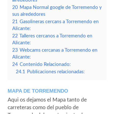
alrededores
20
Mapa Normal google de Torremendo y
sus alrededores
21
Gasolineras cercans a Torremendo en
Alicante:
22
Talleres cercanos a Torremendo en
Alicante:
23
Webcams cercanas a Torremendo en
Alicante:
24
Contenido Relacionado:
24.1
Publicaciones relacionadas:
MAPA DE TORREMENDO
Aqui os dejamos el Mapa tanto de
carreteras como del pueblo de