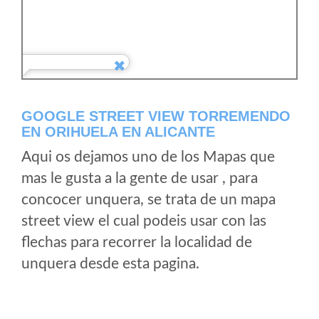
GOOGLE STREET VIEW TORREMENDO
EN ORIHUELA EN ALICANTE
Aqui os dejamos uno de los Mapas que
mas le gusta a la gente de usar , para
concocer unquera, se trata de un mapa
street view el cual podeis usar con las
flechas para recorrer la localidad de
unquera desde esta pagina.