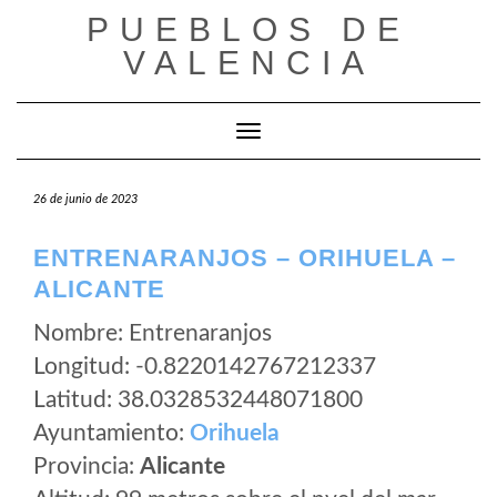
Saltar
PUEBLOS DE
al
VALENCIA
contenido
Cambiar modo de navegación
26 de junio de 2023
ENTRENARANJOS – ORIHUELA –
ALICANTE
Nombre: Entrenaranjos
Longitud: -0.8220142767212337
Latitud: 38.0328532448071800
Ayuntamiento:
Orihuela
Provincia:
Alicante