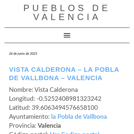
Saltar
PUEBLOS DE
al
VALENCIA
contenido
Cambiar modo de navegación
26 de junio de 2023
VISTA CALDERONA – LA POBLA
DE VALLBONA – VALENCIA
Nombre: Vista Calderona
Longitud: -0.5252408981323242
Latitud: 39.6063494576658100
Ayuntamiento:
la Pobla de Vallbona
Provincia:
Valencia