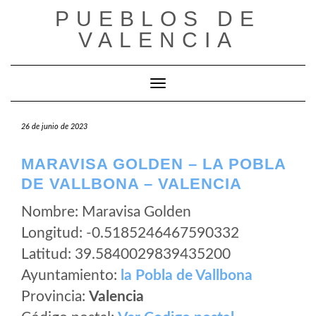
Saltar
PUEBLOS DE
al
VALENCIA
contenido
Cambiar modo de navegación
26 de junio de 2023
MARAVISA GOLDEN – LA POBLA
DE VALLBONA – VALENCIA
Nombre: Maravisa Golden
Longitud: -0.5185246467590332
Latitud: 39.5840029839435200
Ayuntamiento:
la Pobla de Vallbona
Provincia:
Valencia