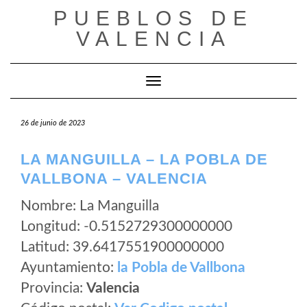
Saltar
PUEBLOS DE
al
VALENCIA
contenido
Cambiar modo de navegación
26 de junio de 2023
LA MANGUILLA – LA POBLA DE
VALLBONA – VALENCIA
Nombre: La Manguilla
Longitud: -0.5152729300000000
Latitud: 39.6417551900000000
Ayuntamiento:
la Pobla de Vallbona
Provincia:
Valencia