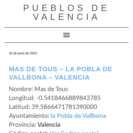
Saltar
PUEBLOS DE
al
VALENCIA
contenido
Cambiar modo de navegación
26 de junio de 2023
MAS DE TOUS – LA POBLA DE
VALLBONA – VALENCIA
Nombre: Mas de Tous
Longitud: -0.5418466889843785
Latitud: 39.5866471781390000
Ayuntamiento:
la Pobla de Vallbona
Provincia:
Valencia