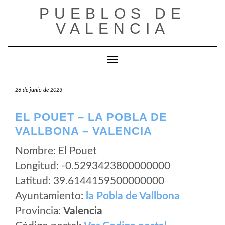
Saltar
PUEBLOS DE
al
VALENCIA
contenido
Cambiar modo de navegación
26 de junio de 2023
EL POUET – LA POBLA DE
VALLBONA – VALENCIA
Nombre: El Pouet
Longitud: -0.5293423800000000
Latitud: 39.6144159500000000
Ayuntamiento:
la Pobla de Vallbona
Provincia:
Valencia