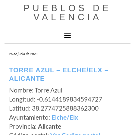
Saltar
PUEBLOS DE
al
VALENCIA
contenido
Cambiar modo de navegación
26 de junio de 2023
TORRE AZUL – ELCHE/ELX –
ALICANTE
Nombre: Torre Azul
Longitud: -0.6144189834594727
Latitud: 38.2774725888362300
Ayuntamiento:
Elche/Elx
Provincia:
Alicante