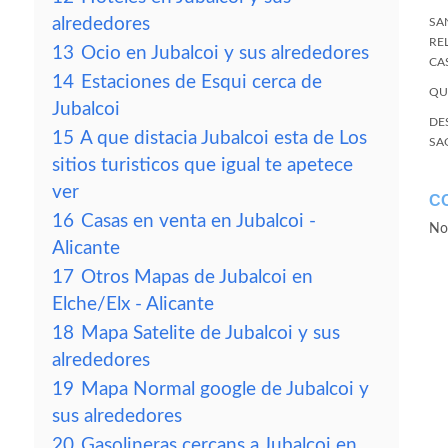
alrededores
SA
RE
13
Ocio en Jubalcoi y sus alrededores
CA
14
Estaciones de Esqui cerca de
QU
Jubalcoi
DE
15
A que distacia Jubalcoi esta de Los
SA
sitios turisticos que igual te apetece
ver
C
16
Casas en venta en Jubalcoi -
No
Alicante
17
Otros Mapas de Jubalcoi en
Elche/Elx - Alicante
18
Mapa Satelite de Jubalcoi y sus
alrededores
19
Mapa Normal google de Jubalcoi y
sus alrededores
20
Gasolineras cercans a Jubalcoi en