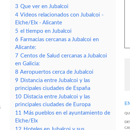
3
Que ver en Jubalcoi
4
Vídeos relacionados con Jubalcoi -
Elche/Elx - Alicante
5
el tiempo en Jubalcoi
6
Farmacias cercanas a Jubalcoi en
Alicante:
7
Centos de Salud cercanas a Jubalcoi
en Galicia:
8
Aeropuertos cerca de Jubalcoi
9
Distancia entre Jubalcoi y las
principales ciudades de España
10
Distacia entre Jubalcoi y las
E
principales ciudades de Europa
s
11
Más pueblos en el ayuntamiento de
QU
Elche/Elx
DE
CA
12
Hoteles en Jubalcoi y sus