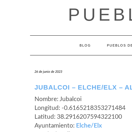
Saltar
PUEB
al
contenido
BLOG
PUEBLOS DE
26 de junio de 2023
JUBALCOI – ELCHE/ELX – A
Nombre: Jubalcoi
Longitud: -0.6165218353271484
Latitud: 38.2916207594322100
Ayuntamiento:
Elche/Elx