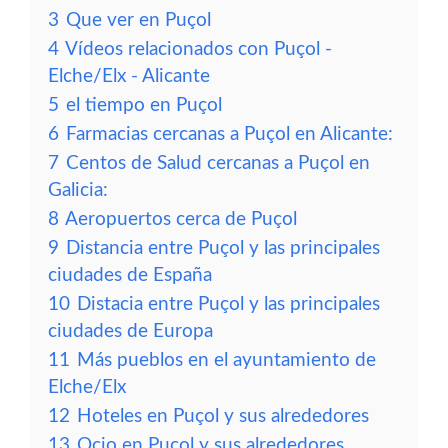
3
Que ver en Puçol
4
Vídeos relacionados con Puçol -
Elche/Elx - Alicante
5
el tiempo en Puçol
6
Farmacias cercanas a Puçol en Alicante:
7
Centos de Salud cercanas a Puçol en
Galicia:
8
Aeropuertos cerca de Puçol
9
Distancia entre Puçol y las principales
ciudades de España
10
Distacia entre Puçol y las principales
ciudades de Europa
11
Más pueblos en el ayuntamiento de
Elche/Elx
12
Hoteles en Puçol y sus alrededores
13
Ocio en Puçol y sus alrededores