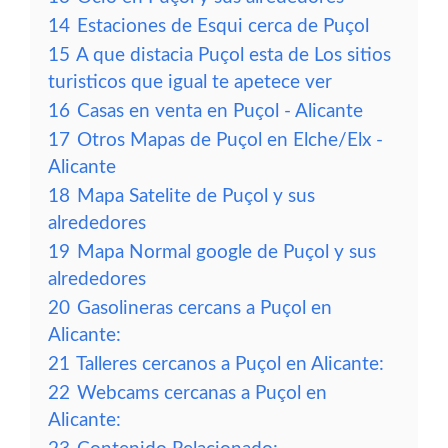
14
Estaciones de Esqui cerca de Puçol
15
A que distacia Puçol esta de Los sitios
turisticos que igual te apetece ver
16
Casas en venta en Puçol - Alicante
17
Otros Mapas de Puçol en Elche/Elx -
Alicante
18
Mapa Satelite de Puçol y sus
alrededores
19
Mapa Normal google de Puçol y sus
alrededores
20
Gasolineras cercans a Puçol en
Alicante:
21
Talleres cercanos a Puçol en Alicante:
22
Webcams cercanas a Puçol en
Alicante: