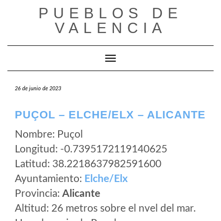
Saltar
PUEBLOS DE
al
VALENCIA
contenido
Cambiar modo de navegación
26 de junio de 2023
PUÇOL – ELCHE/ELX – ALICANTE
Nombre: Puçol
Longitud: -0.7395172119140625
Latitud: 38.2218637982591600
Ayuntamiento:
Elche/Elx
Provincia:
Alicante
Altitud: 26 metros sobre el nvel del mar.