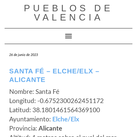
Saltar
PUEBLOS DE
al
VALENCIA
contenido
Cambiar modo de navegación
26 de junio de 2023
SANTA FÉ – ELCHE/ELX –
ALICANTE
Nombre: Santa Fé
Longitud: -0.6752300262451172
Latitud: 38.1801461564369100
Ayuntamiento:
Elche/Elx
Provincia:
Alicante