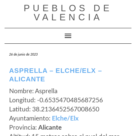
Saltar
PUEBLOS DE
al
VALENCIA
contenido
Cambiar modo de navegación
26 de junio de 2023
ASPRELLA – ELCHE/ELX –
ALICANTE
Nombre: Asprella
Longitud: -0.6535470485687256
Latitud: 38.2136452567008650
Ayuntamiento:
Elche/Elx
Provincia:
Alicante