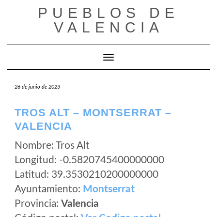
Saltar
PUEBLOS DE
al
VALENCIA
contenido
Cambiar modo de navegación
26 de junio de 2023
TROS ALT – MONTSERRAT –
VALENCIA
Nombre: Tros Alt
Longitud: -0.5820745400000000
Latitud: 39.3530210200000000
Ayuntamiento:
Montserrat
Provincia:
Valencia