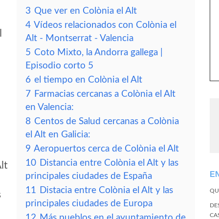
3
Que ver en Colònia el Alt
4
Vídeos relacionados con Colònia el
l
Alt - Montserrat - Valencia
5
Coto Mixto, la Andorra gallega |
Episodio corto 5
6
el tiempo en Colònia el Alt
7
Farmacias cercanas a Colònia el Alt
en Valencia:
8
Centos de Salud cercanas a Colònia
el Alt en Galicia:
9
Aeropuertos cerca de Colònia el Alt
10
Distancia entre Colònia el Alt y las
lt
E
principales ciudades de España
11
Distacia entre Colònia el Alt y las
QU
s
principales ciudades de Europa
DE
CA
12
Más pueblos en el ayuntamiento de