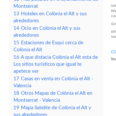
Montserrat
SA
RE
13
Hoteles en Colònia el Alt y sus
CA
alrededores
QU
14
Ocio en Colònia el Alt y sus
DE
alrededores
SA
15
Estaciones de Esqui cerca de
Colònia el Alt
C
16
A que distacia Colònia el Alt esta de
No
Los sitios turisticos que igual te
apetece ver
17
Casas en venta en Colònia el Alt -
Valencia
18
Otros Mapas de Colònia el Alt en
Montserrat - Valencia
19
Mapa Satelite de Colònia el Alt y
sus alrededores