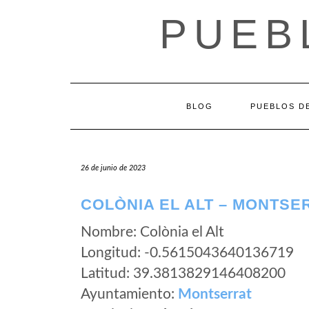
Saltar
PUEB
al
contenido
BLOG
PUEBLOS DE
26 de junio de 2023
COLÒNIA EL ALT – MONTSE
Nombre: Colònia el Alt
Longitud: -0.5615043640136719
Latitud: 39.3813829146408200
Ayuntamiento:
Montserrat