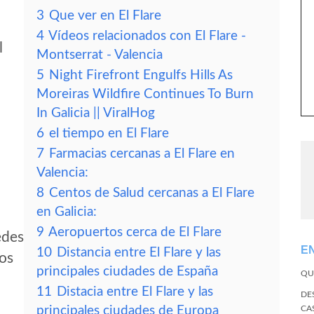
3
Que ver en El Flare
4
Vídeos relacionados con El Flare -
l
Montserrat - Valencia
5
Night Firefront Engulfs Hills As
Moreiras Wildfire Continues To Burn
In Galicia || ViralHog
6
el tiempo en El Flare
7
Farmacias cercanas a El Flare en
Valencia:
8
Centos de Salud cercanas a El Flare
en Galicia:
9
Aeropuertos cerca de El Flare
edes
E
10
Distancia entre El Flare y las
tos
principales ciudades de España
QU
11
Distacia entre El Flare y las
DE
principales ciudades de Europa
CA