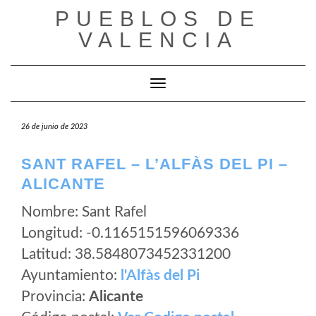
Saltar
PUEBLOS DE
al
VALENCIA
contenido
Cambiar modo de navegación
26 de junio de 2023
SANT RAFEL – L’ALFÀS DEL PI –
ALICANTE
Nombre: Sant Rafel
Longitud: -0.1165151596069336
Latitud: 38.5848073452331200
Ayuntamiento:
l'Alfàs del Pi
Provincia:
Alicante