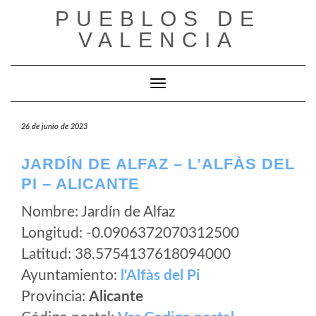
Saltar
PUEBLOS DE
al
VALENCIA
contenido
Cambiar modo de navegación
26 de junio de 2023
JARDÍN DE ALFAZ – L’ALFÀS DEL
PI – ALICANTE
Nombre: Jardín de Alfaz
Longitud: -0.0906372070312500
Latitud: 38.5754137618094000
Ayuntamiento:
l'Alfàs del Pi
Provincia:
Alicante