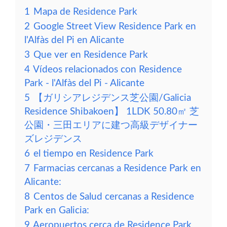
1
Mapa de Residence Park
2
Google Street View Residence Park en
l'Alfàs del Pi en Alicante
3
Que ver en Residence Park
4
Vídeos relacionados con Residence
Park - l'Alfàs del Pi - Alicante
5
【ガリシアレジデンス芝公園/Galicia
Residence Shibakoen】 1LDK 50.80㎡ 芝
公園・三田エリアに建つ高級デザイナー
ズレジデンス
6
el tiempo en Residence Park
7
Farmacias cercanas a Residence Park en
Alicante:
8
Centos de Salud cercanas a Residence
Park en Galicia:
9
Aeropuertos cerca de Residence Park