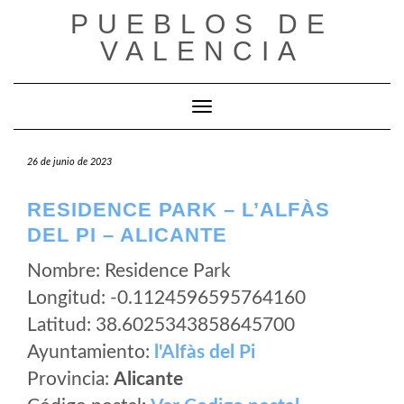
Saltar
PUEBLOS DE
al
VALENCIA
contenido
Cambiar modo de navegación
26 de junio de 2023
RESIDENCE PARK – L’ALFÀS
DEL PI – ALICANTE
Nombre: Residence Park
Longitud: -0.1124596595764160
Latitud: 38.6025343858645700
Ayuntamiento:
l'Alfàs del Pi
Provincia:
Alicante