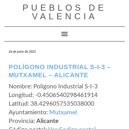
Saltar
PUEBLOS DE
al
VALENCIA
contenido
Cambiar modo de navegación
26 de junio de 2023
POLÍGONO INDUSTRIAL S-I-3 –
MUTXAMEL – ALICANTE
Nombre: Polígono Industrial S-I-3
Longitud: -0.4506540298461914
Latitud: 38.4296057535038000
Ayuntamiento:
Mutxamel
Provincia:
Alicante