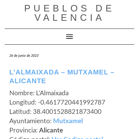
Saltar
PUEBLOS DE
al
VALENCIA
contenido
Cambiar modo de navegación
26 de junio de 2023
L’ALMAIXADA – MUTXAMEL –
ALICANTE
Nombre: L'Almaixada
Longitud: -0.4617720441992787
Latitud: 38.4001528821873400
Ayuntamiento:
Mutxamel
Provincia:
Alicante