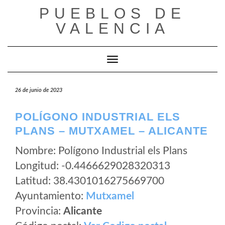
Saltar
PUEBLOS DE
al
VALENCIA
contenido
Cambiar modo de navegación
26 de junio de 2023
POLÍGONO INDUSTRIAL ELS
PLANS – MUTXAMEL – ALICANTE
Nombre: Polígono Industrial els Plans
Longitud: -0.4466629028320313
Latitud: 38.4301016275669700
Ayuntamiento:
Mutxamel
Provincia:
Alicante