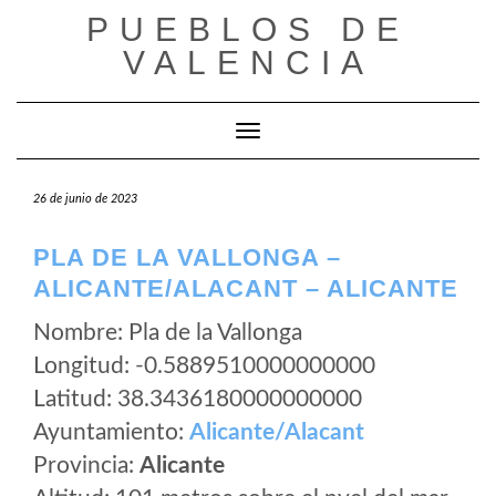
Saltar
PUEBLOS DE
al
VALENCIA
contenido
Cambiar modo de navegación
26 de junio de 2023
PLA DE LA VALLONGA –
ALICANTE/ALACANT – ALICANTE
Nombre: Pla de la Vallonga
Longitud: -0.5889510000000000
Latitud: 38.3436180000000000
Ayuntamiento:
Alicante/Alacant
Provincia:
Alicante