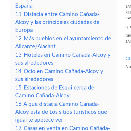
España
SA
RE
11
Distacia entre Camino Cañada-
CA
Alcoy y las principales ciudades de
QU
Europa
DE
12
Más pueblos en el ayuntamiento de
SA
Alicante/Alacant
13
Hoteles en Camino Cañada-Alcoy y
C
sus alrededores
No
14
Ocio en Camino Cañada-Alcoy y
sus alrededores
15
Estaciones de Esqui cerca de
Camino Cañada-Alcoy
16
A que distacia Camino Cañada-
Alcoy esta de Los sitios turisticos que
igual te apetece ver
17
Casas en venta en Camino Cañada-