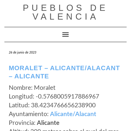
Saltar
PUEBLOS DE
al
VALENCIA
contenido
Cambiar modo de navegación
26 de junio de 2023
MORALET – ALICANTE/ALACANT
– ALICANTE
Nombre: Moralet
Longitud: -0.5768005917886967
Latitud: 38.4234766656238900
Ayuntamiento:
Alicante/Alacant
Provincia:
Alicante