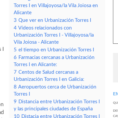
Torres I en Villajoyosa/la Vila Joiosa en
Alicante
3
Que ver en Urbanización Torres I
4
Vídeos relacionados con
Urbanización Torres I - Villajoyosa/la
Vila Joiosa - Alicante
 I
5
el tiempo en Urbanización Torres I
6
Farmacias cercanas a Urbanización
Torres I en Alicante:
7
Centos de Salud cercanas a
Urbanización Torres I en Galicia:
8
Aeropuertos cerca de Urbanización
Torres I
E
9
Distancia entre Urbanización Torres I
QU
ón
y las principales ciudades de España
DE
ad
10
Distacia entre Urbanización Torres I
CA