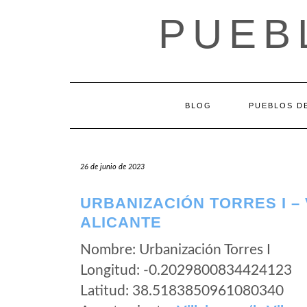
Saltar
PUEB
al
contenido
BLOG
PUEBLOS DE
26 de junio de 2023
URBANIZACIÓN TORRES I – 
ALICANTE
Nombre: Urbanización Torres I
Longitud: -0.2029800834424123
Latitud: 38.5183850961080340