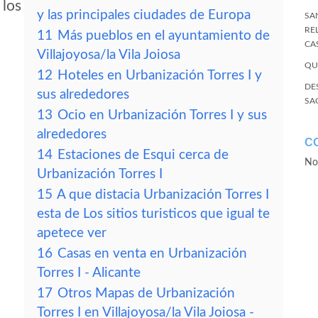
 los
y las principales ciudades de Europa
SA
RE
11
Más pueblos en el ayuntamiento de
CA
Villajoyosa/la Vila Joiosa
QU
12
Hoteles en Urbanización Torres I y
DE
sus alrededores
SA
13
Ocio en Urbanización Torres I y sus
alrededores
C
14
Estaciones de Esqui cerca de
No
Urbanización Torres I
15
A que distacia Urbanización Torres I
esta de Los sitios turisticos que igual te
apetece ver
16
Casas en venta en Urbanización
Torres I - Alicante
17
Otros Mapas de Urbanización
Torres I en Villajoyosa/la Vila Joiosa -