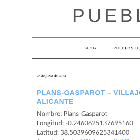
Saltar
PUEB
al
contenido
BLOG
PUEBLOS DE
26 de junio de 2023
PLANS-GASPAROT – VILLAJ
ALICANTE
Nombre: Plans-Gasparot
Longitud: -0.2460625137695160
Latitud: 38.5039609625341400