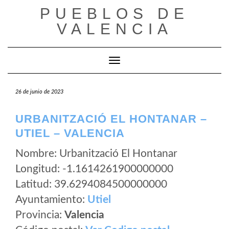
Saltar
PUEBLOS DE
al
VALENCIA
contenido
Cambiar modo de navegación
26 de junio de 2023
URBANITZACIÓ EL HONTANAR –
UTIEL – VALENCIA
Nombre: Urbanització El Hontanar
Longitud: -1.1614261900000000
Latitud: 39.6294084500000000
Ayuntamiento:
Utiel
Provincia:
Valencia