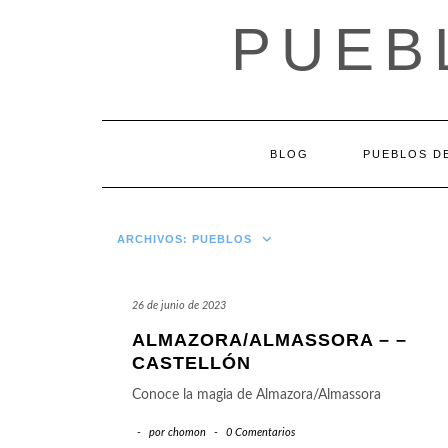
Saltar
PUEB
al
contenido
BLOG
PUEBLOS DE
ARCHIVOS:
PUEBLOS
26 de junio de 2023
ALMAZORA/ALMASSORA – –
CASTELLÓN
Conoce la magia de Almazora/Almassora
-
por
chomon
-
0 Comentarios