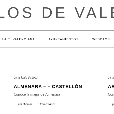
LOS DE VAL
 LA C. VALENCIANA
AYUNTAMIENTOS
WEBCAMS
26 de junio de 2023
26 d
ALMENARA – – CASTELLÓN
A
Conoce la magia de Almenara
Con
-
por
chomon
-
0 Comentarios
-
p