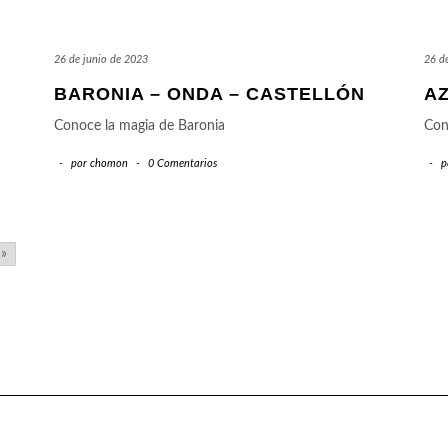
26 de junio de 2023
26 d
BARONIA – ONDA – CASTELLÓN
A
Conoce la magia de Baronia
Con
-
por
chomon
-
0 Comentarios
-
p
»