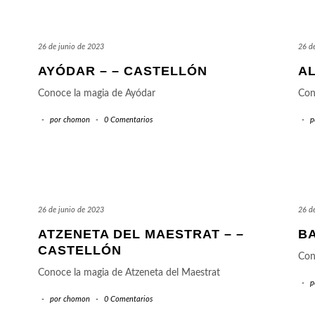
26 de junio de 2023
26 d
AYÓDAR – – CASTELLÓN
AL
Conoce la magia de Ayódar
Con
-
por
chomon
-
0 Comentarios
-
p
26 de junio de 2023
26 d
ATZENETA DEL MAESTRAT – –
B
CASTELLÓN
Con
Conoce la magia de Atzeneta del Maestrat
-
p
-
por
chomon
-
0 Comentarios