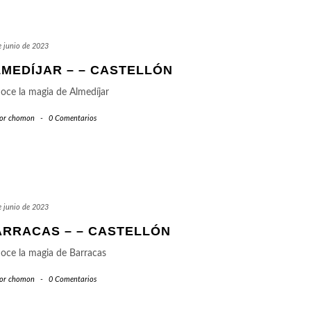
e junio de 2023
MEDÍJAR – – CASTELLÓN
oce la magia de Almedíjar
or
chomon
-
0 Comentarios
e junio de 2023
ARRACAS – – CASTELLÓN
oce la magia de Barracas
or
chomon
-
0 Comentarios