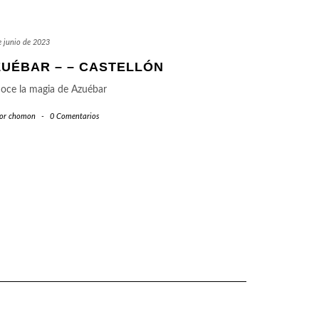
e junio de 2023
ZUÉBAR – – CASTELLÓN
oce la magia de Azuébar
or
chomon
-
0 Comentarios