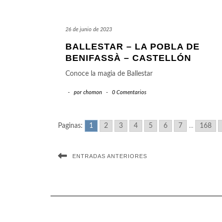
26 de junio de 2023
BALLESTAR – LA POBLA DE
BENIFASSÀ – CASTELLÓN
Conoce la magia de Ballestar
-
por
chomon
-
0 Comentarios
Paginas:
1
2
3
4
5
6
7
...
168
ENTRADAS ANTERIORES