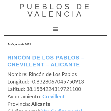
Saltar
PUEBLOS DE
al
VALENCIA
contenido
Cambiar modo de navegación
26 de junio de 2023
RINCÓN DE LOS PABLOS –
CREVILLENT – ALICANTE
Nombre: Rincón de Los Pablos
Longitud: -0.8328067045750913
Latitud: 38.1584224319721100
Ayuntamiento:
Crevillent
Provincia:
Alicante