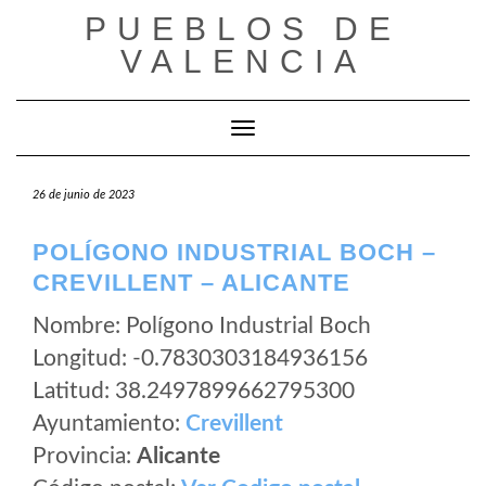
Saltar
PUEBLOS DE
al
VALENCIA
contenido
Cambiar modo de navegación
26 de junio de 2023
POLÍGONO INDUSTRIAL BOCH –
CREVILLENT – ALICANTE
Nombre: Polígono Industrial Boch
Longitud: -0.7830303184936156
Latitud: 38.2497899662795300
Ayuntamiento:
Crevillent
Provincia:
Alicante