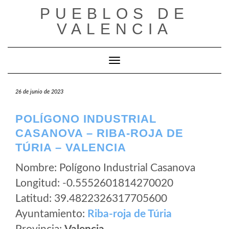
Saltar
PUEBLOS DE
al
VALENCIA
contenido
Cambiar modo de navegación
26 de junio de 2023
POLÍGONO INDUSTRIAL
CASANOVA – RIBA-ROJA DE
TÚRIA – VALENCIA
Nombre: Polígono Industrial Casanova
Longitud: -0.5552601814270020
Latitud: 39.4822326317705600
Ayuntamiento:
Riba-roja de Túria