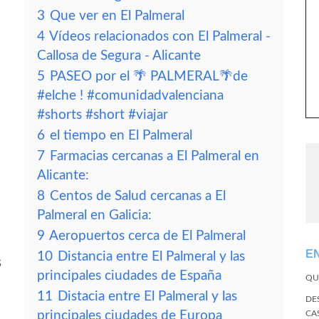
3
Que ver en El Palmeral
4
Vídeos relacionados con El Palmeral -
Callosa de Segura - Alicante
5
PASEO por el 🌴 PALMERAL🌴de
#elche ! #comunidadvalenciana
#shorts #short #viajar
6
el tiempo en El Palmeral
7
Farmacias cercanas a El Palmeral en
Alicante:
8
Centos de Salud cercanas a El
Palmeral en Galicia:
9
Aeropuertos cerca de El Palmeral
E
10
Distancia entre El Palmeral y las
s
principales ciudades de España
QU
11
Distacia entre El Palmeral y las
DE
principales ciudades de Europa
CA