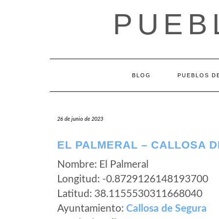
Saltar
PUEB
al
contenido
BLOG
PUEBLOS DE
26 de junio de 2023
EL PALMERAL – CALLOSA D
Nombre: El Palmeral
Longitud: -0.8729126148193700
Latitud: 38.1155530311668040
Ayuntamiento:
Callosa de Segura