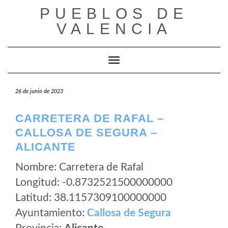
Saltar
PUEBLOS DE
al
VALENCIA
contenido
Cambiar modo de navegación
26 de junio de 2023
CARRETERA DE RAFAL –
CALLOSA DE SEGURA –
ALICANTE
Nombre: Carretera de Rafal
Longitud: -0.8732521500000000
Latitud: 38.1157309100000000
Ayuntamiento:
Callosa de Segura