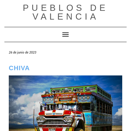
Saltar
PUEBLOS DE
al
VALENCIA
contenido
Cambiar modo de navegación
26 de junio de 2023
CHIVA