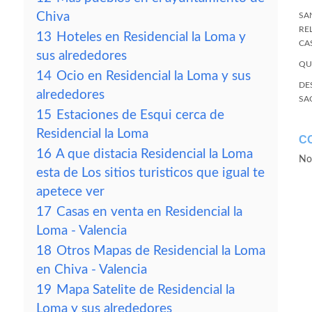
Chiva
SA
RE
13
Hoteles en Residencial la Loma y
CA
sus alrededores
QU
14
Ocio en Residencial la Loma y sus
DE
alrededores
SA
15
Estaciones de Esqui cerca de
Residencial la Loma
C
16
A que distacia Residencial la Loma
No
esta de Los sitios turisticos que igual te
apetece ver
17
Casas en venta en Residencial la
Loma - Valencia
18
Otros Mapas de Residencial la Loma
en Chiva - Valencia
19
Mapa Satelite de Residencial la
Loma y sus alrededores