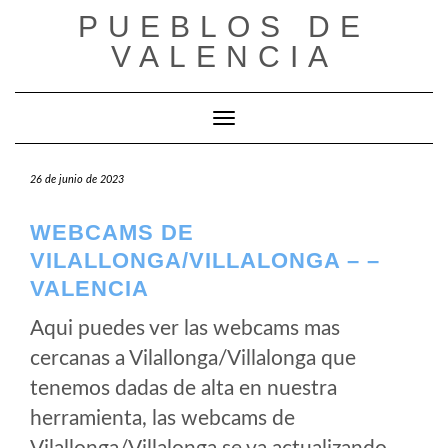
Saltar
PUEBLOS DE
al
VALENCIA
contenido
Cambiar modo de navegación
26 de junio de 2023
WEBCAMS DE
VILALLONGA/VILLALONGA – –
VALENCIA
Aqui puedes ver las webcams mas
cercanas a Vilallonga/Villalonga que
tenemos dadas de alta en nuestra
herramienta, las webcams de