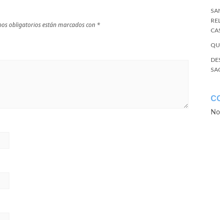
SA
RE
os obligatorios están marcados con
*
CA
QU
DE
SA
C
No