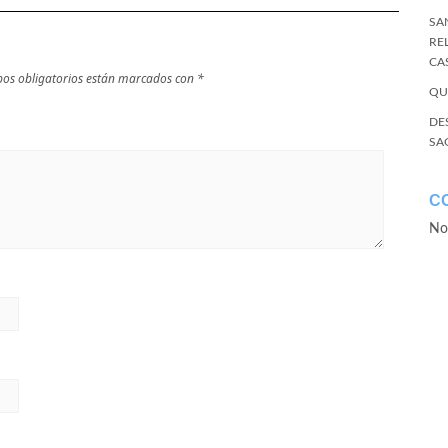
SA
RE
CA
os obligatorios están marcados con
*
QU
DE
SA
C
No