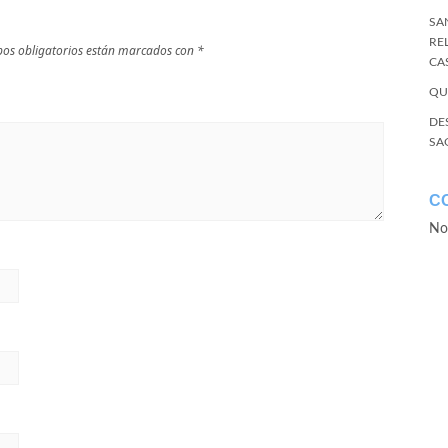
SA
RE
os obligatorios están marcados con
*
CA
QU
DE
SA
C
No