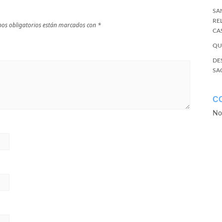
SA
RE
os obligatorios están marcados con
*
CA
QU
DE
SA
C
No