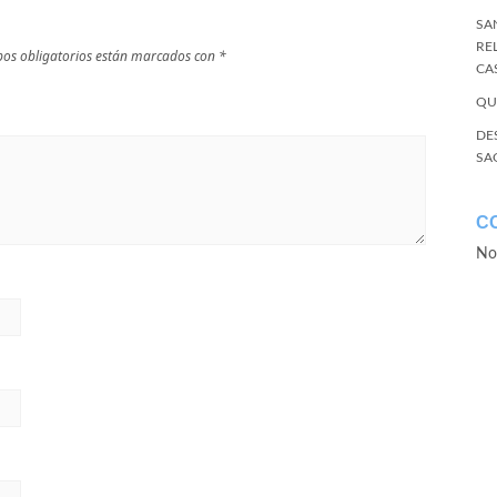
SA
RE
os obligatorios están marcados con
*
CA
QU
DE
SA
C
No