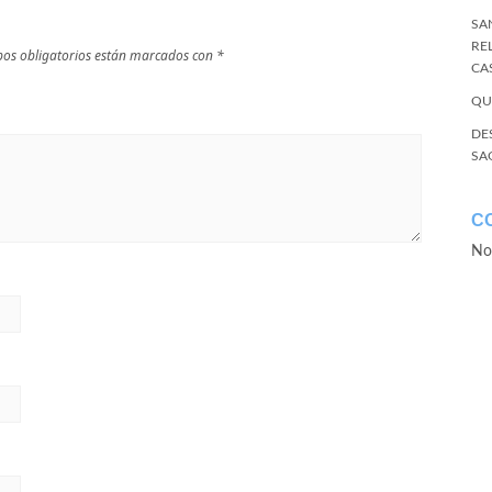
SA
RE
os obligatorios están marcados con
*
CA
QU
DE
SA
C
No