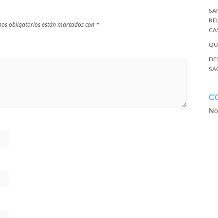
SA
RE
os obligatorios están marcados con
*
CA
QU
DE
SA
C
No