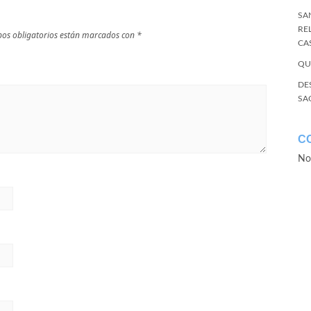
SA
RE
os obligatorios están marcados con
*
CA
QU
DE
SA
C
No