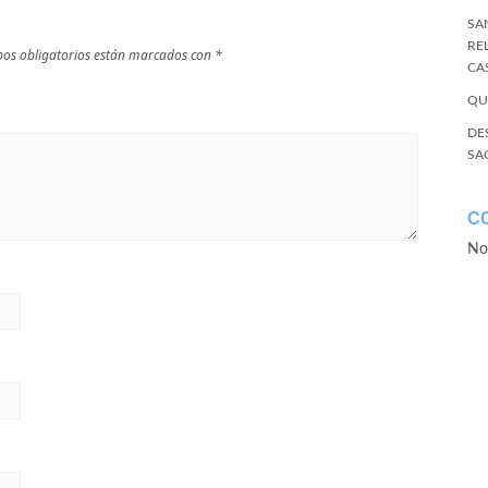
SA
RE
os obligatorios están marcados con
*
CA
QU
DE
SA
C
No